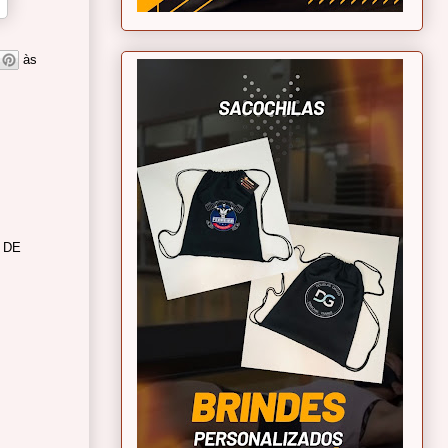
às
 DE