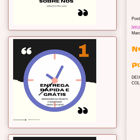
Post
terça
Mar
N
P
DEI
COL