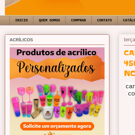
INICIO
QUEM SOMOS
COMPRAR
CONTATO
CATÁL
terç
ACRÍLICOS
CA
45
NO
ca
co