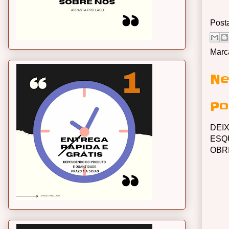
Post
Marc
Ne
Po
DEI
ESQ
OBR