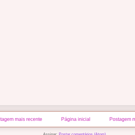
tagem mais recente
Página inicial
Postagem m
Assinar:
Postar comentários (Atom)