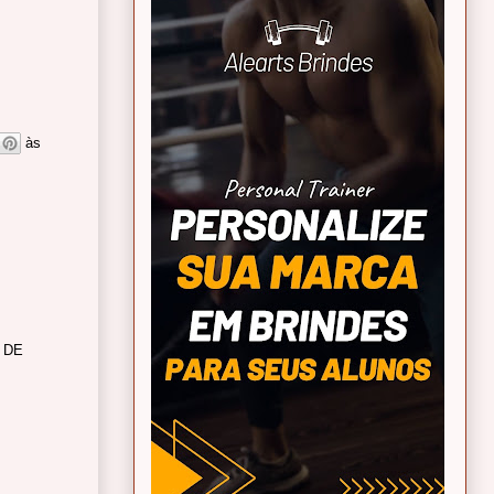
às
 DE