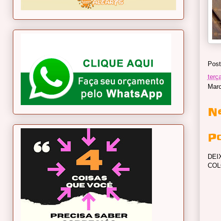
Post
terç
Marc
N
P
DEI
COL