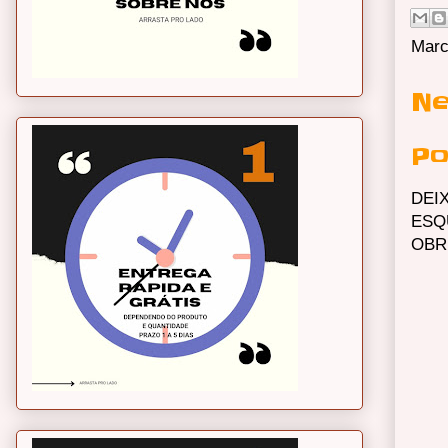
Marc
Ne
Po
DEI
ESQ
OBR