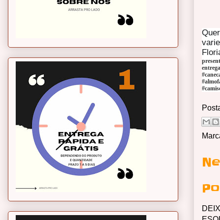
Quer
vari
Flori
presen
entrega
#canec
#almof
#camis
Post
Marc
Ne
Po
DEI
ESQ