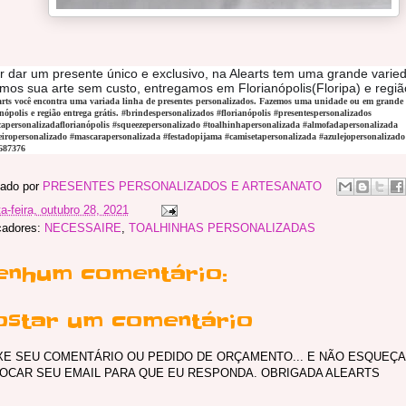
 dar um presente único e exclusivo, na Alearts tem uma grande varied
mos sua arte sem custo, entregamos em Florianópolis(Floripa) e região
arts você encontra uma variada linha de presentes personalizados. Fazemos uma unidade ou em grande
nópolis e região entrega grátis. #brindespersonalizados #florianópolis #presentespersonalizados 
apersonalizadaflorianópolis #squeezepersonalizado #toalhinhapersonalizada #almofadapersonalizada 
eiropersonalizado #mascarapersonalizada #festadopijama #camisetapersonalizada #azulejopersonaliz
687376
ado por
PRESENTES PERSONALIZADOS E ARTESANATO
ta-feira, outubro 28, 2021
cadores:
NECESSAIRE
,
TOALHINHAS PERSONALIZADAS
enhum comentário:
ostar um comentário
XE SEU COMENTÁRIO OU PEDIDO DE ORÇAMENTO... E NÃO ESQUEÇA
OCAR SEU EMAIL PARA QUE EU RESPONDA. OBRIGADA ALEARTS