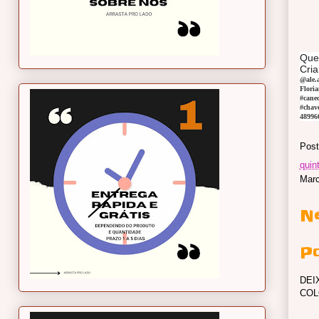
Quer
Cria
@ale.
Floria
#canec
#chav
48996
Post
quin
Mar
N
P
DEI
COL