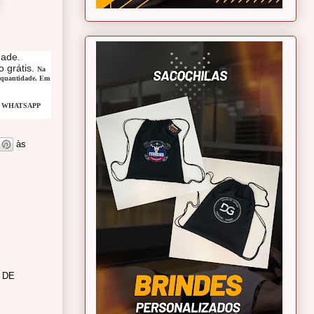
ade. 
 grátis. 
Na 
 quantidade. Em 
ado WHATSAPP 
às
 DE