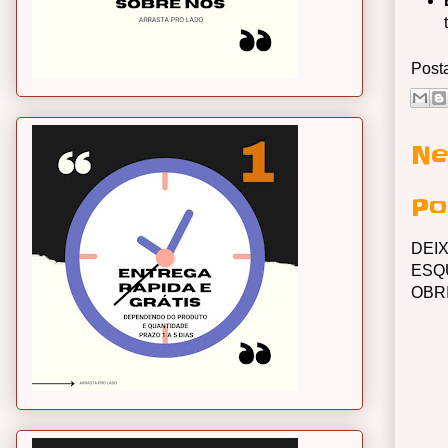
Post
Ne
Po
DEI
ESQ
OBR