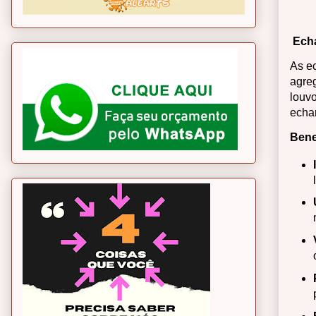
Echa
As e
agreg
louv
echa
Bene