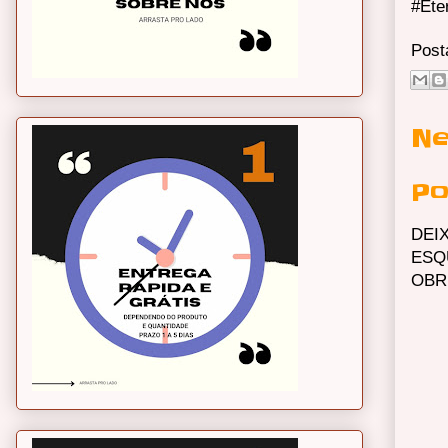
#Ete
Post
Ne
Po
DEI
ESQ
OBR