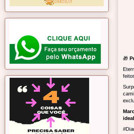
🎁
P
Eter
feit
Surp
cami
excl
Marq
idea
#Dia