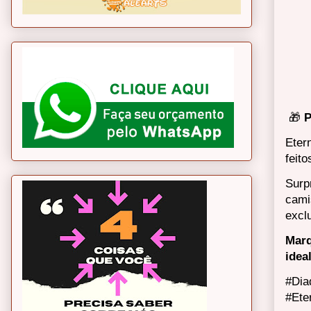
🎁
P
Eter
feit
Surp
cami
excl
Marq
idea
#Dia
#Ete