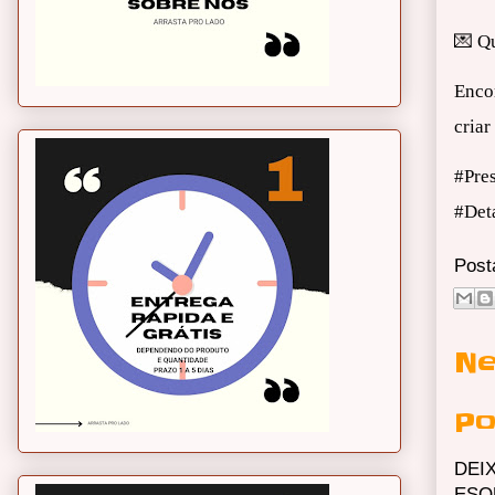
💌 Q
Encom
criar
#Pre
#Det
Post
Ne
Po
DEI
ESQ