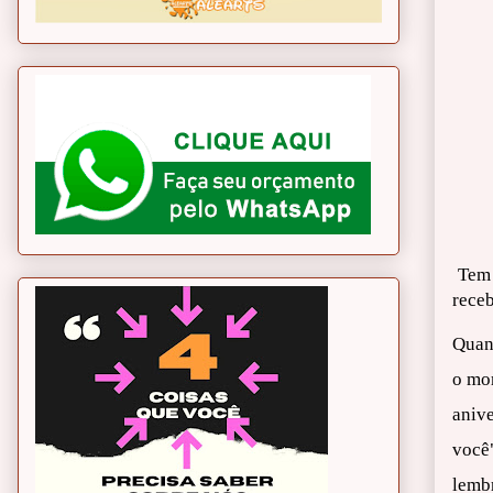
Tem 
rece
Quan
o mom
aniv
você
lemb