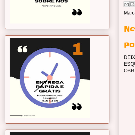
Marc
Ne
Po
DEI
ESQ
OBR