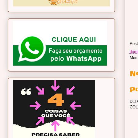
Post
domi
Marc
N
P
DEI
COL