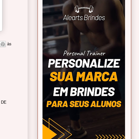
às
 DE