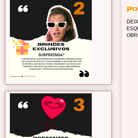
Po
DEI
ESQ
OBR