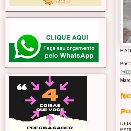
E A
Post
Marc
Ne
Po
DEI
ESQ