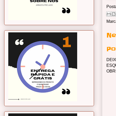
Post
Marc
Ne
Po
DEI
ESQ
OBR