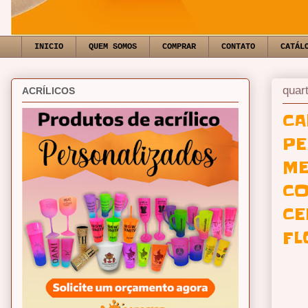
INICIO
QUEM SOMOS
COMPRAR
CONTATO
CATÁL
quar
ACRÍLICOS
CA
PE
ME
CO
CE
FL