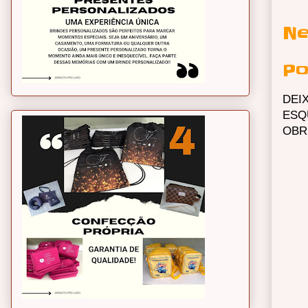
Ne
Po
DEI
ESQ
OBR