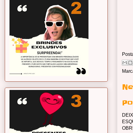
Post
Marc
Ne
Po
DEI
ESQ
OBR