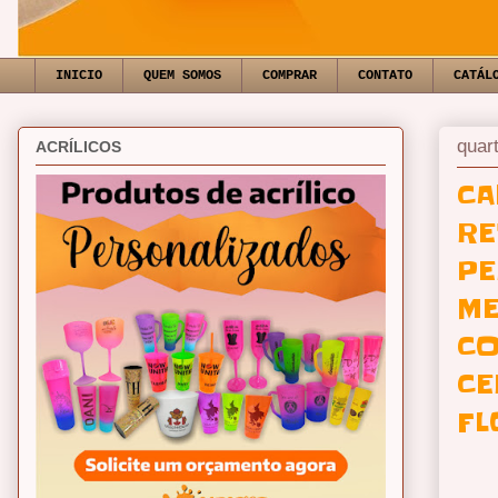
INICIO
QUEM SOMOS
COMPRAR
CONTATO
CATÁL
quar
ACRÍLICOS
CA
RE
PE
ME
CO
CE
FL