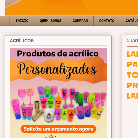
INICIO
QUEM SOMOS
COMPRAR
CONTATO
CATÁL
quar
ACRÍLICOS
LA
PA
TO
PR
LA