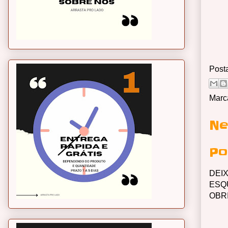
Post
Marc
Ne
Po
DEI
ESQ
OBR