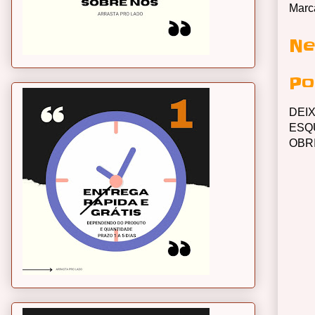
Marc
Ne
Po
DEI
ESQ
OBR