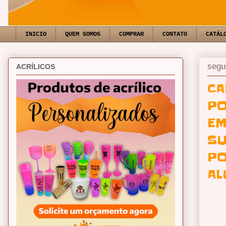
INICIO
QUEM SOMOS
COMPRAR
CONTATO
CATÁL
segu
ACRÍLICOS
CA
PO
EM
SU
PO
AL