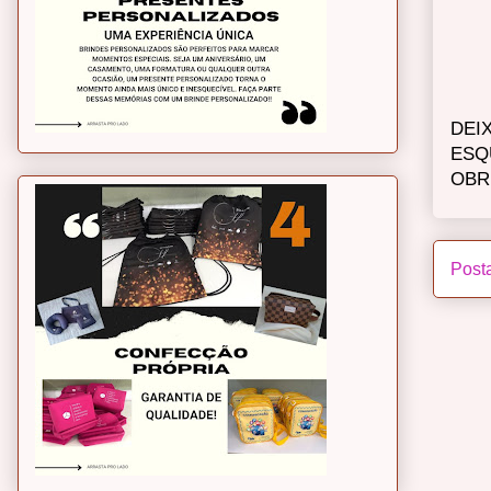
DEI
ESQ
OBR
Post