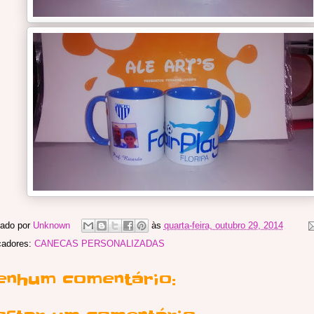
ado por
Unknown
às
quarta-feira, outubro 29, 2014
cadores:
CANECAS PERSONALIZADAS
enhum comentário: