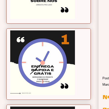
Post
Mar
N