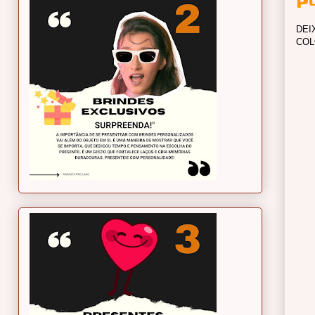
P
DEI
COL