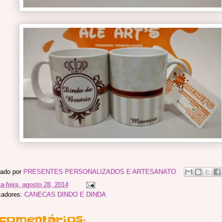
ado por
PRESENTES PERSONALIZADOS E ARTESANATO
ta-feira, agosto 28, 2014
cadores:
CANECAS DINDO E DINDA
 comentários: