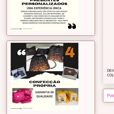
DEI
COL
Pos