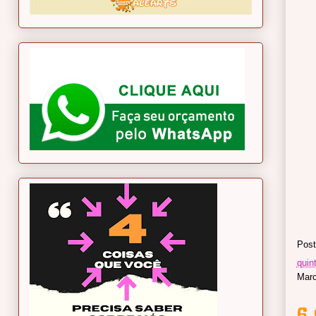
Post
quin
Mar
6