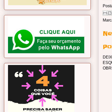
Post
Marc
Ne
Po
DEI
ESQ
OBR