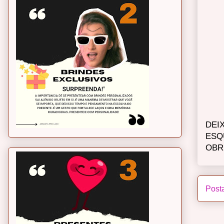
DEI
ESQ
OBR
Post