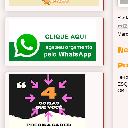
Post
Marc
Ne
Po
DEI
ESQ
OBR