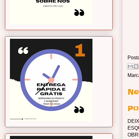
Post
Marc
Ne
Po
DEI
ESQ
OBR